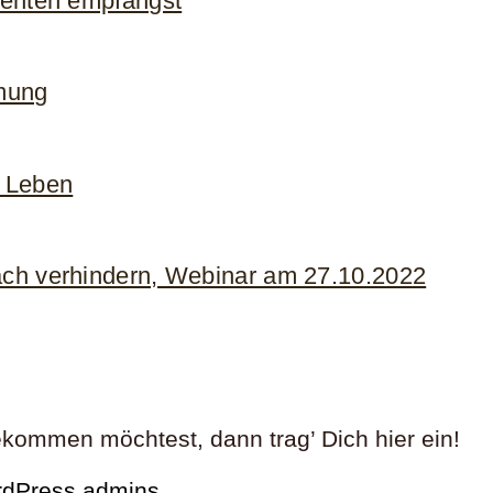
lienten empfängst
mung
 Leben
ach verhindern, Webinar am 27.10.2022
kommen möchtest, dann trag’ Dich hier ein!
ordPress admins