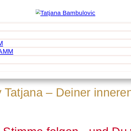
M
RAMM
Tatjana – Deiner innere