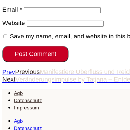
Email
*
Website
Save my name, email, and website in this b
Previous
Manifestiere Überfluss und Rei
Prev
Next
Veränderungsimpulse by Tatjana – Entd
Agb
Datenschutz
Impressum
Agb
Datenschutz