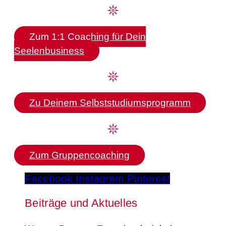
𖤓
Zum 1:1 Coaching für Dein
Seelenbusiness
𖤓
Zu Deinem Selbststudiumsprogramm
𖤓
Zum Gruppencoaching
Facebook
Instagram
Pinterest
Beiträge und Aktuelles