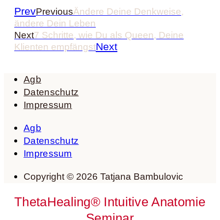
Prev
Previous
Ändere Deine Denkweise,
ändere Dein Leben
Next
7 Schritte, wie Du als Queen, Deine
Next
Klienten empfängst
Agb
Datenschutz
Impressum
Agb
Datenschutz
Impressum
Copyright © 2026 Tatjana Bambulovic
ThetaHealing® Intuitive Anatomie
Seminar