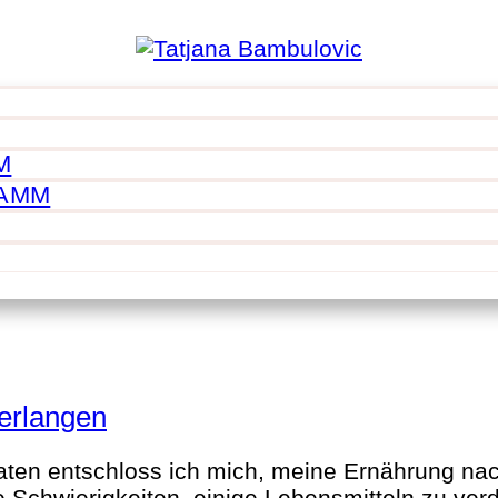
M
RAMM
Verlangen
ten entschloss ich mich, meine Ernährung nach
 Schwierigkeiten, einige Lebensmitteln zu verd