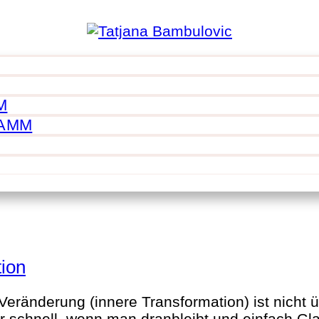
M
RAMM
tion
änderung (innere Transformation) ist nicht übe
r schnell, wenn man dranbleibt und einfach Gl