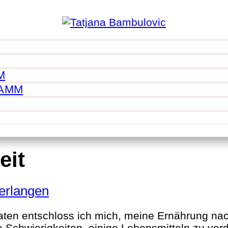
M
RAMM
eit
Verlangen
ten entschloss ich mich, meine Ernährung nach
 Schwierigkeiten, einige Lebensmitteln zu verd